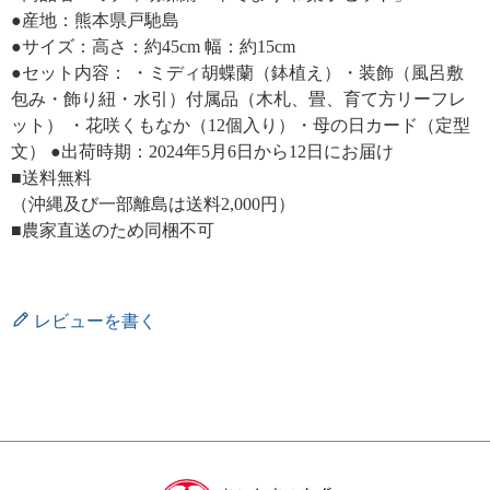
●産地：熊本県戸馳島
●サイズ：高さ：約45cm 幅：約15cm
●セット内容： ・ミディ胡蝶蘭（鉢植え）・装飾（風呂敷
包み・飾り紐・水引）付属品（木札、畳、育て方リーフレ
ット） ・花咲くもなか（12個入り）・母の日カード（定型
文） ●出荷時期：2024年5月6日から12日にお届け
■送料無料
（沖縄及び一部離島は送料2,000円）
■農家直送のため同梱不可
レビューを書く