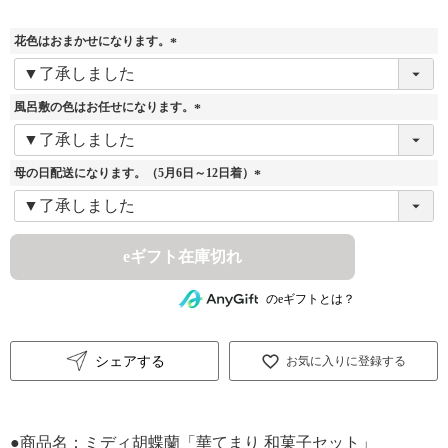
花色はおまかせになります。
(
必
須
風呂敷の色はお任せになります。
)
(
必
須
母の日配送になります。（5月6日～12日着）
)
(
必
須
)
eギフト在庫切れ
のeギフトとは？
シェアする
お気に入りに登録する
●商品名：ミディ胡蝶蘭「華てまり 和菓子セット」