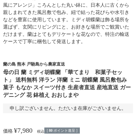
風にアレンジ」ころんとした丸い鉢に、日本人に古くから
親しまれてきた風呂敷で包み、紐で結った花びらや水引き
などを豊富に使用しています。ミディ胡蝶蘭は飾る場所を
選ばず、玄関にリビングにと、お好きな場所でご観賞いた
だけます。蘭はとてもデリケートな花なので、特注の輸送
ケースで丁寧に梱包して発送します。
蘭の島 熊本 戸馳島から農家直送
母の日 蘭 ミディ胡蝶蘭 「華てまり 和菓子セッ
ト」 送料無料 洋ラン 洋蘭 ミニ 胡蝶蘭 風呂敷包み
菓子 もなか スイーツ付き 生産者直送 産地直送 ガー
デニング 花 鉢植え おおしまや
申し訳ございません。ただいま在庫がございません。
¥
7,980
[
80
ポイント進呈 ]
価格
税込