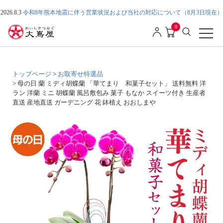
2026.8.3
令和8年熊本地震に伴う営業状況および当社の対応について（8月3日現在）
0
トップページ
お取寄せ特選品
母の日 蘭 ミディ胡蝶蘭 「華てまり 和菓子セット」 送料無料 洋
ラン 洋蘭 ミニ 胡蝶蘭 風呂敷包み 菓子 もなか スイーツ付き 生産者
直送 産地直送 ガーデニング 花 鉢植え おおしまや