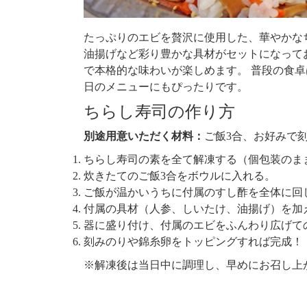
たっぷりのエビを贅沢に使用した、華やかな
油揚げなど彩り豊かな具材がセットになって
で本格的な味わいが楽しめます。 普段の食
日のメニューにもぴったりです。
ちらし寿司の作り方
別途用意いただく材料：
ご飯3合、お好みで
ちらし寿司の素を全て解凍する（個包装のま
炊きたてのご飯3合をボウルに入れる。
ご飯が温かいうちに付属のすし酢を全体に回
付属の具材（人参、しいたけ、油揚げ）を加
器に盛り付け、付属のエビをふんわり広げて
刻みのりや錦糸卵をトッピングすれば完成！
※解凍後は当日中に調理し、早めにお召し上