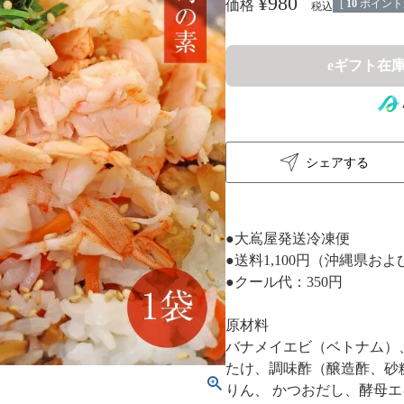
¥
980
[
10
ポイント
価格
税込
eギフト在
シェアする
●大嶌屋発送冷凍便
●送料1,100円（沖縄県およ
●クール代：350円
原材料
バナメイエビ（ベトナム）
たけ、調味酢（醸造酢、砂
りん、 かつおだし、酵母