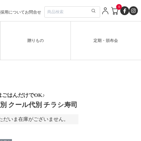
0
要
採用について
お問合せ
贈りもの
定期・頒布会
ごはんだけでOK♪
別 クール代別 チラシ寿司
ただいま在庫がございません。