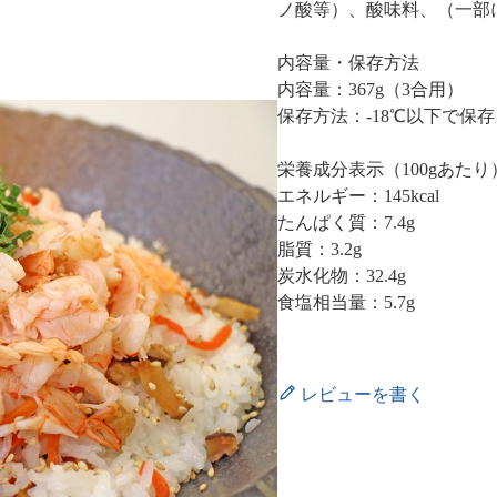
ノ酸等）、酸味料、（一部
内容量・保存方法
内容量：367g（3合用）
保存方法：-18℃以下で保
栄養成分表示（100gあたり
エネルギー：145kcal
たんぱく質：7.4g
脂質：3.2g
炭水化物：32.4g
食塩相当量：5.7g
レビューを書く