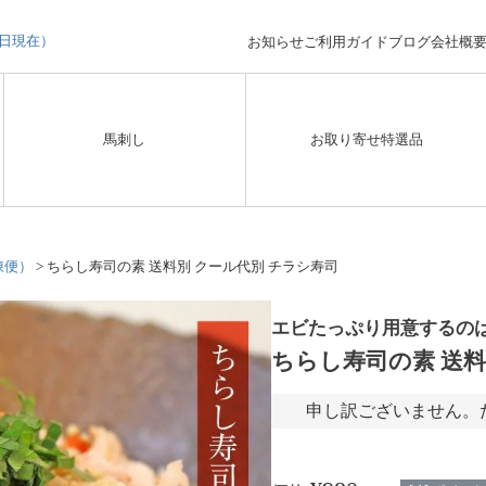
3日現在）
お知らせ
ご利用ガイド
ブログ
会社概
馬刺し
お取り寄せ特選品
凍便）
ちらし寿司の素 送料別 クール代別 チラシ寿司
エビたっぷり用意するのは
ちらし寿司の素 送料
申し訳ございません。