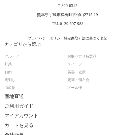
〒869-0512
熊本県宇城市松橋町古保山2715-19
TEL.0120-697-988
プライバシーポリシー
特定商取引法に基づく表記
カテゴリから選ぶ
フルーツ
お取り寄せ特選品
野菜
スイーツ
お肉
美容・健康
馬刺し
定期・頒布会
海産物
メール便
産地直送
ご利用ガイド
マイアカウント
カートを見る
会社概要