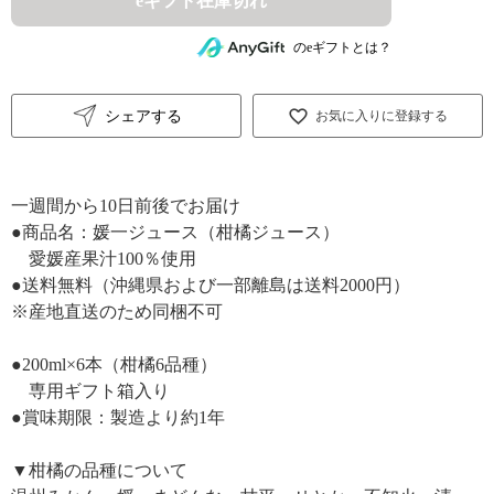
eギフト在庫切れ
のeギフトとは？
シェアする
お気に入りに登録する
一週間から10日前後でお届け
●商品名：媛一ジュース（柑橘ジュース）
愛媛産果汁100％使用
●送料無料（沖縄県および一部離島は送料2000円）
※産地直送のため同梱不可
●200ml×6本（柑橘6品種）
専用ギフト箱入り
●賞味期限：製造より約1年
▼柑橘の品種について