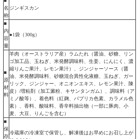
■
名
ジンギスカン
称
■
内
●1袋（300g）
容
量
羊肉（オーストラリア産）ラムたれ（醤油、砂糖、リン
ゴ加工品、玉ねぎ、米発酵調味料、生姜、にんにく、濃
縮りんご果汁、レモン果汁）、ジンジャーソース（醤
■
油、米発酵調味料、砂糖混合異性化液糖、玉ねぎ、ガー
原
リック、ジンジャー、オニオンエキス、レモン果汁、陳
材
皮）/増粘剤（加工澱粉、キサンタンガム）、調味料（ア
料
ミノ酸等）、着色料（紅麹、パプリカ色素、カラメル色
素）、香料、酸味料、香辛料抽出物（一部に豚肉、小
麦、大豆、りんごを含む）
■
保
冷蔵庫の冷凍室で保管し、解凍後はお早めにお召し上が
存