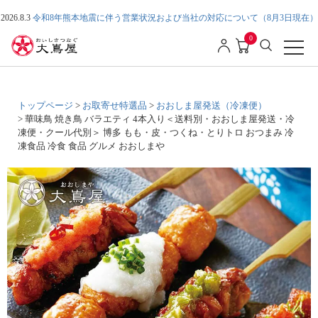
2026.8.3
令和8年熊本地震に伴う営業状況および当社の対応について（8月3日現在）
0
トップページ
お取寄せ特選品
おおしま屋発送（冷凍便）
華味鳥 焼き鳥 バラエティ 4本入り＜送料別・おおしま屋発送・冷
凍便・クール代別＞ 博多 もも・皮・つくね・とりトロ おつまみ 冷
凍食品 冷食 食品 グルメ おおしまや