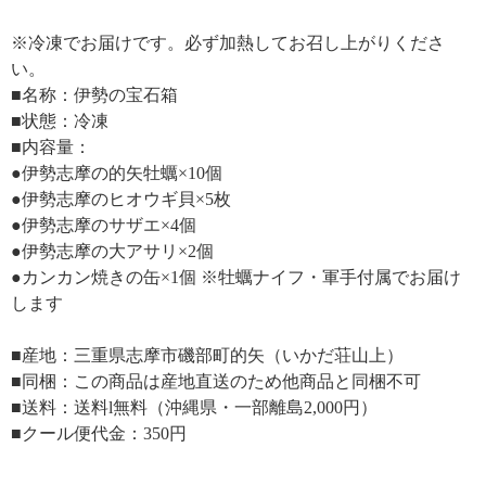
※冷凍でお届けです。必ず加熱してお召し上がりくださ
い。
■名称：伊勢の宝石箱
■状態：冷凍
■内容量：
●伊勢志摩の的矢牡蠣×10個
●伊勢志摩のヒオウギ貝×5枚
●伊勢志摩のサザエ×4個
●伊勢志摩の大アサリ×2個
●カンカン焼きの缶×1個 ※牡蠣ナイフ・軍手付属でお届け
します
■産地：三重県志摩市磯部町的矢（いかだ荘山上）
■同梱：この商品は産地直送のため他商品と同梱不可
■送料：送料l無料（沖縄県・一部離島2,000円）
■クール便代金：350円