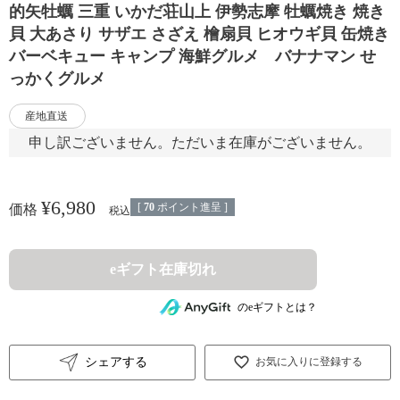
的矢牡蠣 三重 いかだ荘山上 伊勢志摩 牡蠣焼き 焼き
貝 大あさり サザエ さざえ 檜扇貝 ヒオウギ貝 缶焼き
バーベキュー キャンプ 海鮮グルメ バナナマン せ
っかくグルメ
産地直送
申し訳ございません。ただいま在庫がございません。
¥
6,980
[
70
ポイント進呈 ]
価格
税込
eギフト在庫切れ
のeギフトとは？
シェアする
お気に入りに登録する