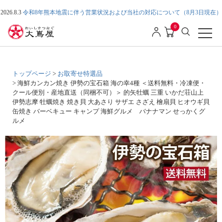
2026.8.3
令和8年熊本地震に伴う営業状況および当社の対応について（8月3日現在）
0
トップページ
お取寄せ特選品
海鮮カンカン焼き 伊勢の宝石箱 海の幸4種 ＜送料無料・冷凍便・
クール便別・産地直送（同梱不可）＞ 的矢牡蠣 三重 いかだ荘山上
伊勢志摩 牡蠣焼き 焼き貝 大あさり サザエ さざえ 檜扇貝 ヒオウギ貝
缶焼き バーベキュー キャンプ 海鮮グルメ バナナマン せっかくグ
ルメ