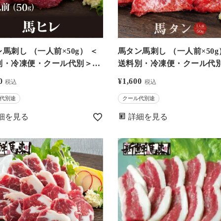
（一人前×50g） ＜
馬タン馬刺し （一人前×50g） ＜
別・冷凍便・クール代別＞※
送料別・冷凍便・クール代
部位のためお一人様5個まで
希少部位のためお一人様5個
0
¥
1,600
税込
税込
刺・馬肉なら大嶌屋（おおし
－馬刺・馬肉なら大嶌屋（
代別途
クール代別途
【0308435】
まや）【0308438】
細を見る
詳細を見る