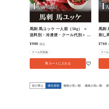
馬刺 馬ユッケ 一人前（50g） ＜
馬刺 
送料別・冷凍便・クール代別＞ 馬
刺し馬
ゆっけ 単品 馬刺し 馬肉 食品 グ
炙り
¥
900
¥
760
税込
ルメ 大嶌屋（おおしまや）
別＞ 【
クール代別途
クール
【0308301】
カートに入れる
並び替え
優先度順
価格が安い順
価格が高い順
新