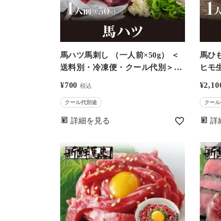
馬ハツ馬刺し （一人前×50g） ＜
馬ひも馬刺し 
送料別・冷凍便・クール代別＞※
ヒモ
希少部位のためお一人様5個まで
ール
¥
700
¥
2,10
税込
－馬刺・馬肉なら大嶌屋（おおし
人様
クール代別途
クール
まや）【0308420】
嶌屋（
詳細を見る
詳