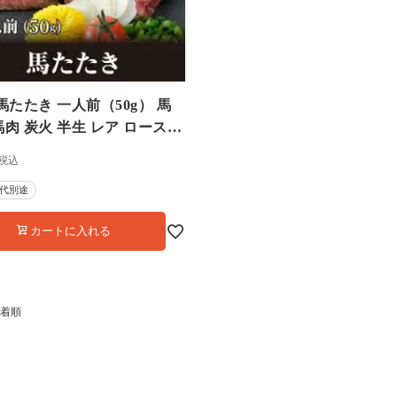
馬たたき 一人前（50g） 馬
肉 炭火 半生 レア ロースト
 ＜送料別・冷凍便・クール代
税込
0308110】
代別途
カートに入れる
着順