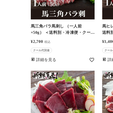
馬三角バラ馬刺し （一人前
馬ヒレ馬刺し 
×50g） ＜送料別・冷凍便・クー
送料
ル代別＞※希少部位のためお一人
希少
¥
2,700
¥
1,40
税込
様5個まで－馬刺・馬肉なら大嶌
－馬
クール代別途
クール
屋（おおしまや）【0308437】
まや）
詳細を見る
詳