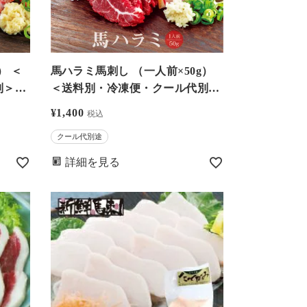
馬ハラミ馬刺し （一人前×50g）
別＞※
＜送料別・冷凍便・クール代別＞
まで
※希少部位のためお一人様5個ま
¥
1,400
税込
おおし
で－馬刺・馬肉なら大嶌屋（おお
クール代別途
しまや）【0308436】
詳細を見る