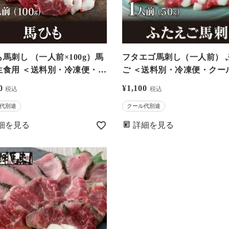
（一人前×100g）馬
フタエゴ馬刺し（一人前） 
生食用 ＜送料別・冷凍便・ク
ご ＜送料別・冷凍便・クー
代別＞※希少部位のためお一
＞ ※希少部位のためお一人
0
¥
1,100
税込
税込
5個まで－馬刺・馬肉なら大
まで－馬刺・馬肉なら大嶌
代別途
クール代別途
おおしまや）【0308432】
おしまや）【0308332】
細を見る
詳細を見る