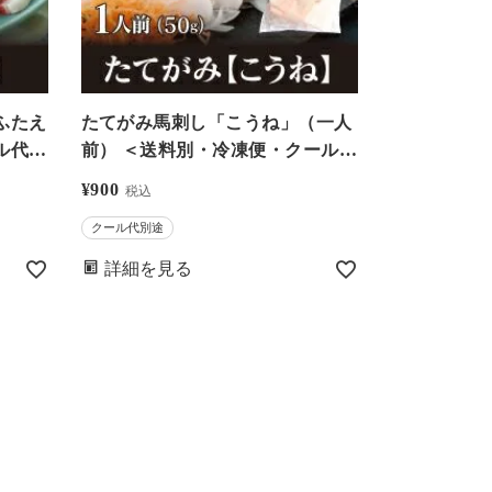
ふたえ
たてがみ馬刺し「こうね」（一人
ル代別
前） ＜送料別・冷凍便・クール代
様5個
別＞※希少部位のためお一人様5
¥
900
税込
屋（お
個まで－馬刺・馬肉なら大嶌屋
クール代別途
（おおしまや） 【0302270】
詳細を見る