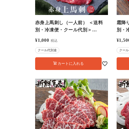
赤身上馬刺し（一人前） ＜送料
霜降
別・冷凍便・クール代別＞
別・
【0307970】
【030
¥
1,000
¥
1,50
税込
クール代別途
クール
カートに入れる