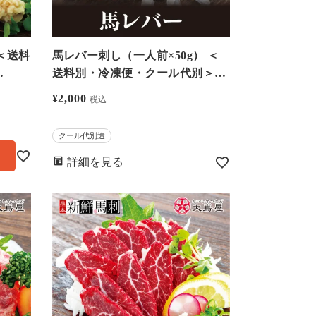
＜送料
馬レバー刺し（一人前×50g） ＜
送料別・冷凍便・クール代別＞※
希少部位のためお一人様5個まで
¥
2,000
税込
－馬刺・馬肉なら大嶌屋（おおし
まや）【0308307】
クール代別途
詳細を見る