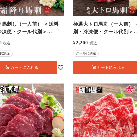
り馬刺し（一人前） ＜送料
極選大トロ馬刺（一人前） 
冷凍便・クール代別＞
別・冷凍便・クール代別＞
7980】
【0307990】
0
¥
2,200
税込
税込
代別途
クール代別途
カートに入れる
カートに入れる