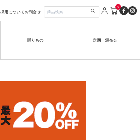
0
要
採用について
お問合せ
贈りもの
定期・頒布会