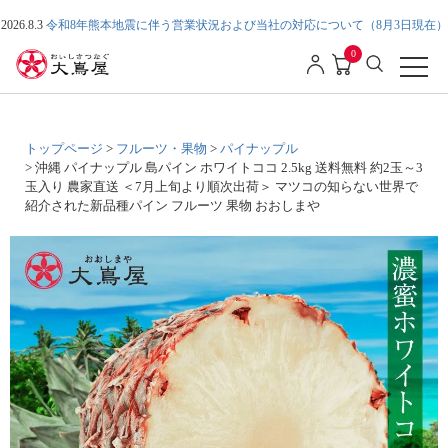
2026.8.3
令和8年熊本地震に伴う営業状況および当社の対応について（8月3日現在）
0
トップページ
フルーツ・果物
パイナップル
沖縄 パイナップル 島パイン ホワイトココ 2.5kg 送料無料 約2玉～3
玉入り 農家直送 ＜7月上旬より順次出荷＞ マツコの知らない世界で
紹介された新品種パイン フルーツ 果物 おおしまや