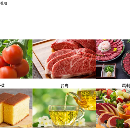
着順
馬
野菜
お肉