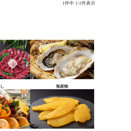
1
件中
1
-
1
件表示
刺し
海産物