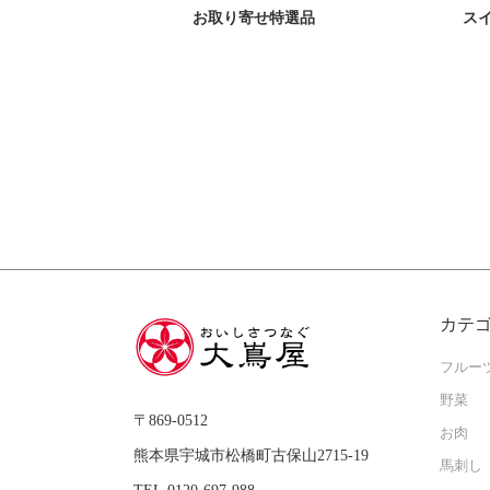
お取り寄せ特選品
ス
カテ
フルー
野菜
〒869-0512
お肉
熊本県宇城市松橋町古保山2715-19
馬刺し