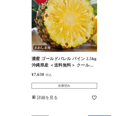
濃蜜 ゴールドバレル パイン 2.5kg
沖縄県産 ＜送料無料＞ クール代
別 6月上旬から順次出荷 国産 パ
¥
7,630
税込
イナップル 果物 フルーツ 大嶌屋
（おおしまや）
在庫切れ
詳細を見る