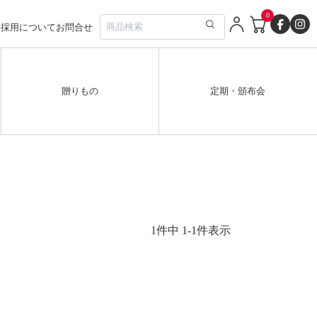
0
要
採用について
お問合せ
贈りもの
定期・頒布会
1
件中
1
-
1
件表示