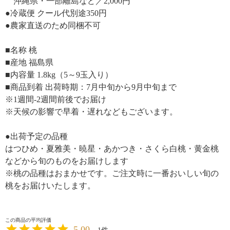
沖縄県・一部離島など／2,000円
●冷蔵便 クール代別途350円
●農家直送のため同梱不可
■名称 桃
■産地 福島県
■内容量 1.8kg（5～9玉入り）
■商品到着 出荷時期：7月中旬から9月中旬まで
※1週間-2週間前後でお届け
※天候の影響で早着・遅れなどもございます。
●出荷予定の品種
はつひめ・夏雅美・暁星・あかつき・さくら白桃・黄金桃
などから旬のものをお届けします
※桃の品種はおまかせです。ご注文時に一番おいしい旬の
桃をお届けいたします。
5.00