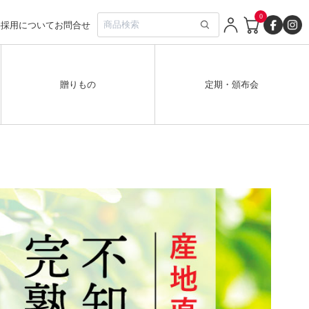
0
要
採用について
お問合せ
贈りもの
定期・頒布会