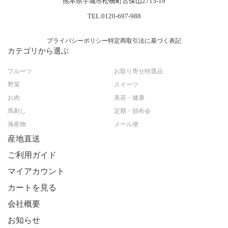
熊本県宇城市松橋町古保山2715-19
TEL.0120-697-988
プライバシーポリシー
特定商取引法に基づく表記
カテゴリから選ぶ
フルーツ
お取り寄せ特選品
野菜
スイーツ
お肉
美容・健康
馬刺し
定期・頒布会
海産物
メール便
産地直送
ご利用ガイド
マイアカウント
カートを見る
会社概要
お知らせ