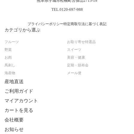
熊本県宇城市松橋町古保山2715-19
TEL.0120-697-988
プライバシーポリシー
特定商取引法に基づく表記
カテゴリから選ぶ
フルーツ
お取り寄せ特選品
野菜
スイーツ
お肉
美容・健康
馬刺し
定期・頒布会
海産物
メール便
産地直送
ご利用ガイド
マイアカウント
カートを見る
会社概要
お知らせ