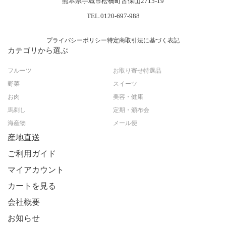
熊本県宇城市松橋町古保山2715-19
TEL.0120-697-988
プライバシーポリシー
特定商取引法に基づく表記
カテゴリから選ぶ
フルーツ
お取り寄せ特選品
野菜
スイーツ
お肉
美容・健康
馬刺し
定期・頒布会
海産物
メール便
産地直送
ご利用ガイド
マイアカウント
カートを見る
会社概要
お知らせ