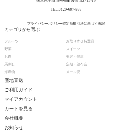
熊本県宇城市松橋町古保山2715-19
TEL.0120-697-988
プライバシーポリシー
特定商取引法に基づく表記
カテゴリから選ぶ
フルーツ
お取り寄せ特選品
野菜
スイーツ
お肉
美容・健康
馬刺し
定期・頒布会
海産物
メール便
産地直送
ご利用ガイド
マイアカウント
カートを見る
会社概要
お知らせ