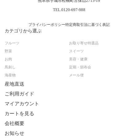
熊本県宇城市松橋町古保山2715-19
TEL.0120-697-988
プライバシーポリシー
特定商取引法に基づく表記
カテゴリから選ぶ
フルーツ
お取り寄せ特選品
野菜
スイーツ
お肉
美容・健康
馬刺し
定期・頒布会
海産物
メール便
産地直送
ご利用ガイド
マイアカウント
カートを見る
会社概要
お知らせ