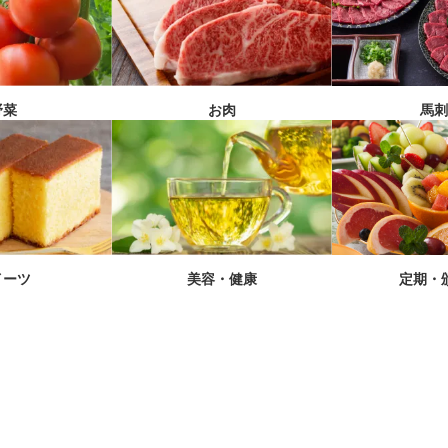
馬
野菜
お肉
イーツ
美容・健康
定期・