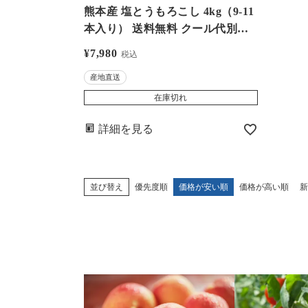
熊本産 塩とうもろこし 4kg（9-11
本入り） 送料無料 クール代別途
＜4月上旬から順次出荷＞ スイー
¥
7,980
税込
トコーン 農家直送 産地直送 穀物
産地直送
野菜 果物 フルーツコーン 大嶌屋
（おおしまや）
在庫切れ
詳細を見る
並び替え
優先度順
価格が安い順
価格が高い順
新