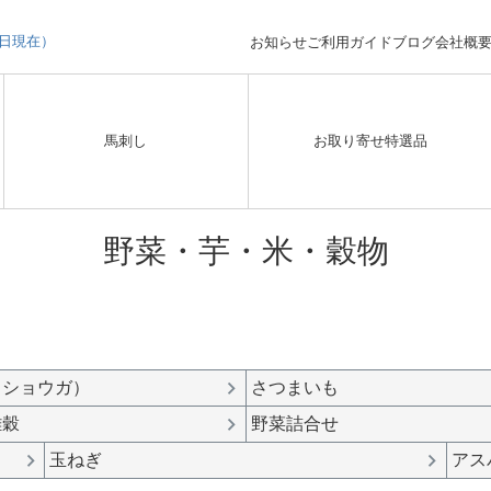
3日現在）
お知らせ
ご利用ガイド
ブログ
会社概
馬刺し
お取り寄せ特選品
野菜・芋・米・穀物
（ショウガ）
さつまいも
雑穀
野菜詰合せ
玉ねぎ
アス