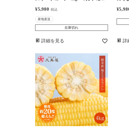
ら順次出荷＞ 送料無料 クール代
国産米
¥
5,980
¥
5,98
税込
別 熊本産 藤瀬農園 農家直送 大嶌
（お
産地直送
屋(おおしまや)【0452138】
在庫切れ
詳細を見る
詳