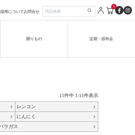
0
要
採用について
お問合せ
贈りもの
定期・頒布会
11
件中
1
-
11
件表示
レンコン
にんにく
パラガス