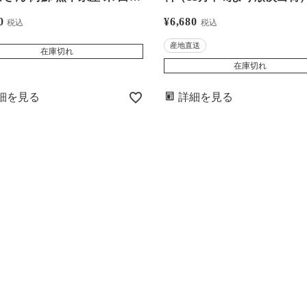
 農家直送 送料無料 大嶌屋
ウガ しょうが 野菜 農家直
0
¥
6,680
税込
税込
おしまや）
産地直送
在庫切れ
在庫切れ
細を見る
詳細を見る