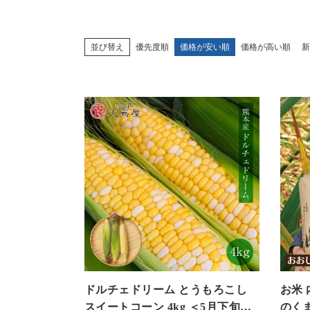
並び替え
優先度順
価格が安い順
価格が高い順
新
ドルチェドリーム とうもろこし
お米 
スイートコーン 4kg ＜5月下旬か
のくま