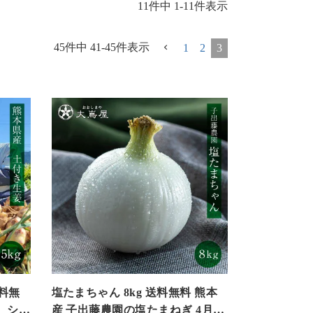
11
件中
1
-
11
件表示
45
件中
41
-
45
件表示
1
2
3
送料無
塩たまちゃん 8kg 送料無料 熊本
 ショ
産 子出藤農園の塩たまねぎ 4月下