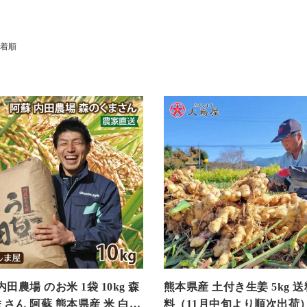
着順
内田農場 のお米 1袋 10kg 森
熊本県産 土付き生姜 5kg 
さん 阿蘇 熊本県産 米 白米
料（11月中旬より順次出荷）