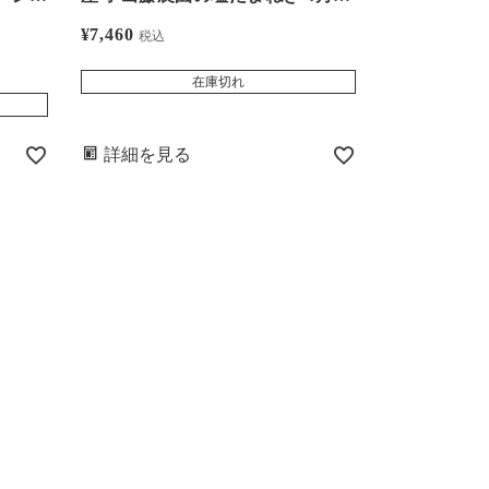
送
旬より順次出荷 ＜送料無料・農家
¥
7,460
税込
直送・同梱不可＞新たまねぎ 新玉
ねぎ タマネギ 玉葱
在庫切れ
詳細を見る