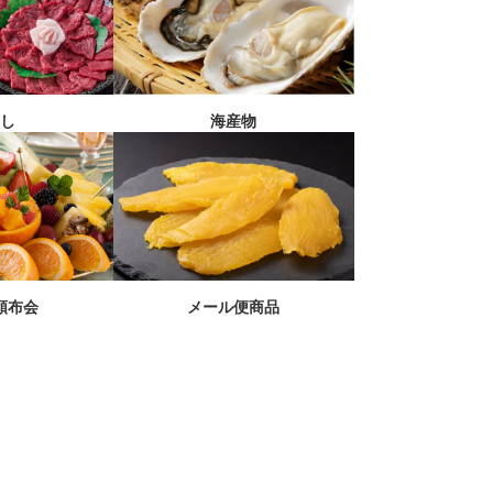
刺し
海産物
メール便商品
頒布会