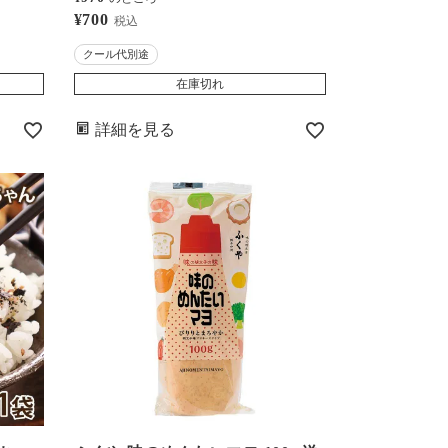
代別途
お取り寄せ グルメ 海鮮 魚介類 冷
¥
700
税込
めんじ
凍便 大嶌屋(おおしまや)
クール代別途
パリ薄
在庫切れ
おおしまや)
詳細を見る