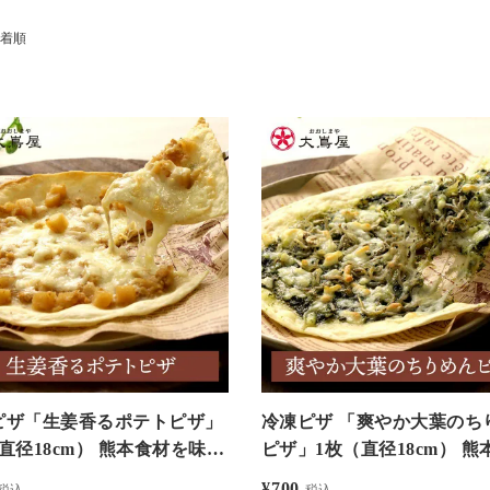
着順
ピザ「生姜香るポテトピザ」
冷凍ピザ 「爽やか大葉のち
直径18cm） 熊本食材を味わ
ピザ」1枚（直径18cm） 熊
リジナルピザ ＜おおしま屋発
を味わうオリジナルピザ ＜
¥
700