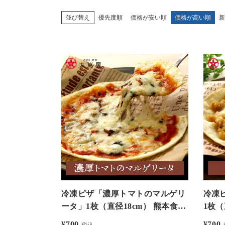
並び替え
優先度順
価格が安い順
価格が高い順
新
冷凍ピザ「濃厚トマトのマルゲリ
冷凍
ータ」1枚（直径18cm） 熊本食材
1枚（
を味わうオリジナルピザ ＜おおし
うオ
¥
700
¥
700