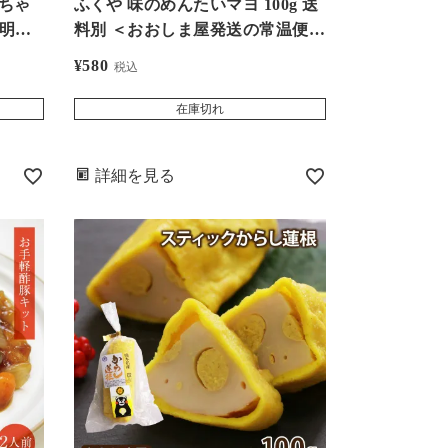
りちゃ
ふくや 味のめんたいマヨ 100g 送
料別 ＜おおしま屋発送の常温便と
 ごま
同梱可＞ 明太子 マヨネーズ ドレ
¥
580
税込
大嶌屋
ッシング 調味料
在庫切れ
詳細を見る