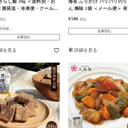
さらし鯨 30g ＜送料別・お
海苔 ふりかけ パリパリの
ま屋発送・冷凍便・クール代
ん 梅味 1袋 ＜メール便＞ 有明海
さらしくじら おばけ おばい
苔 梅 ふりかけ 海苔ふりかけ
¥
580
税込
税込
羽 ボイル鯨 からし酢味噌付
ふりかけ 胡麻 食品 グルメ 
代別途
（おおしまや）
在庫切れ
在庫切れ
細を見る
詳細を見る