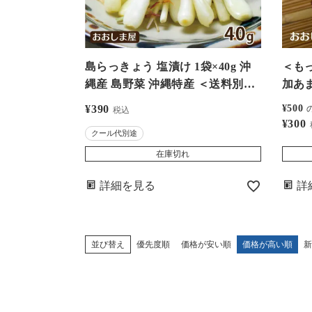
島らっきょう 塩漬け 1袋×40g 沖
＜も
縄産 島野菜 沖縄特産 ＜送料別・
加あま
クール代別・冷凍便と同梱可＞ 大
日前後で
¥
390
¥
500
税込
嶌屋（おおしまや）
ール
¥
300
クール代別途
【080
在庫切れ
詳細を見る
詳
並び替え
優先度順
価格が安い順
価格が高い順
新