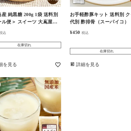
 純黒糖 200g 1袋 送料別
お手軽酢豚キット 送料別 
ール便＞ スイーツ 大嶌屋
代別 酢排骨（スーパイコ）
おしまや）
¥
450
税込
税込
在庫切れ
在庫切れ
細を見る
詳細を見る