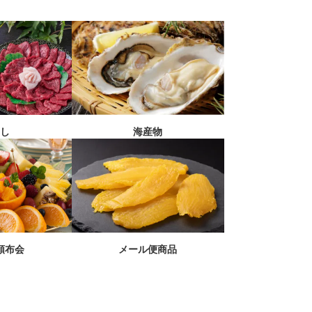
刺し
海産物
メール便商品
頒布会