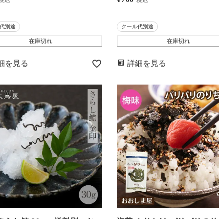
税込
税込
冷凍便・クール代別途＞ 熊本
ま屋発送・冷凍便・クール
姜 国産じゃがいも 国産鶏肉
＞ 熊本産大葉 芦北産ちり
代別途
クール代別途
道産小麦粉 パリパリ薄生地
ゃこ 北海道産小麦粉 パリ
在庫切れ
在庫切れ
ローマ風 大嶌屋(おおしまや)
生地 ローマ風 大嶌屋(
細を見る
詳細を見る