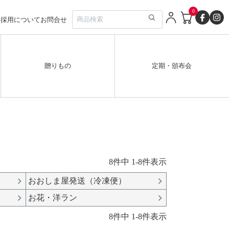
0
要
採用について
お問合せ
贈りもの
定期・頒布会
8
件中
1
-
8
件表示
おおしま屋発送（冷凍便）
お花・洋ラン
8
件中
1
-
8
件表示