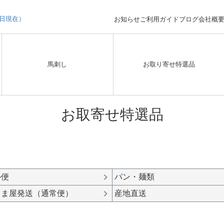
3日現在）
お知らせ
ご利用ガイド
ブログ
会社概
馬刺し
お取り寄せ特選品
お取寄せ特選品
ル便
パン・麺類
しま屋発送（通常便）
産地直送