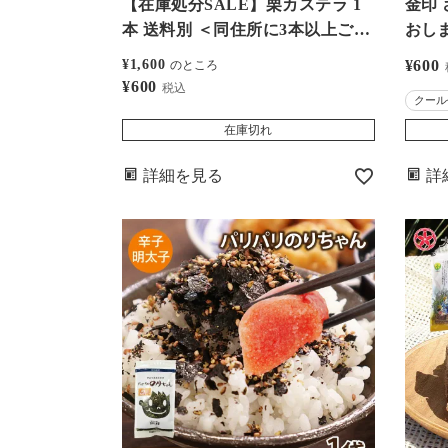
【在庫処分SALE】栗カステラ 1
金印 
本 送料別 ＜同住所に3本以上ご購
おし
入で送料無料＞ おおしま屋発送常
別＞ 
¥
1,600
¥
600
のところ
温便と同梱可能
け 尾
¥
600
税込
クール
き
在庫切れ
詳細を見る
詳