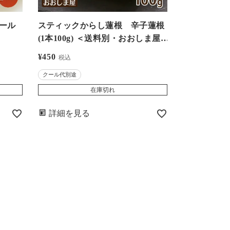
クール
スティックからし蓮根 辛子蓮根
(1本100g) ＜送料別・おおしま屋
発送・冷凍便・クール代別＞ レン
¥
450
税込
コン れんこん 熊本名物 お取り寄
クール代別途
せ からし味噌 グルメ おつまみ 冷
凍便 大嶌屋（おおしまや）
在庫切れ
詳細を見る