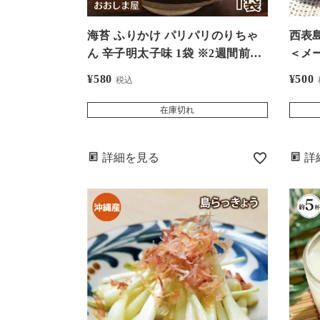
海苔 ふりかけ パリパリのりちゃ
西表島産
ん 辛子明太子味 1袋 ※2週間前後
＜メ
でお届け ＜メール便・送料別＞
（お
¥
580
¥
500
税込
有明海苔 明太子 ふりかけ 海苔ふ
りかけ ごまふりかけ 胡麻 食品 グ
在庫切れ
ルメ 大嶌屋（おおしまや）
詳細を見る
詳