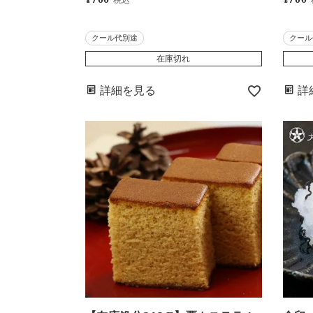
税込
ま屋発送・冷凍便・クール代別途
送・
＞ 八代産はちべえトマト 熊本産
産生
クール代別途
クール
バジル 北海道産小麦粉 パリパリ
北海
在庫切れ
薄生地 ローマ風 大嶌屋(おおしま
や)
詳細を見る
詳