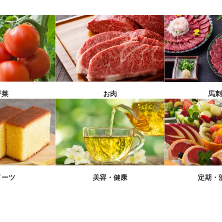
馬
野菜
お肉
イーツ
美容・健康
定期・