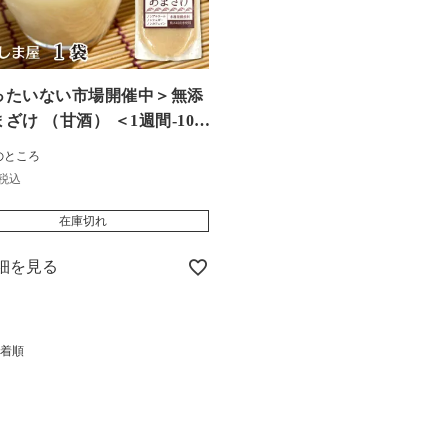
ったいない市場開催中＞無添
ざけ （甘酒） ＜1週間-10
お届け＞ 1袋 270g ＜メ
のところ
便・3袋ごとに送料別＞
税込
0466】
在庫切れ
細を見る
着順