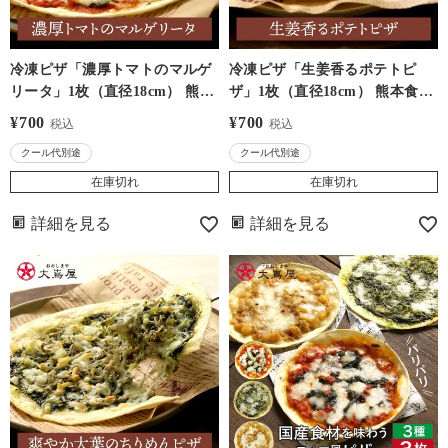
冷凍ピザ「濃厚トマトのマルゲ
冷凍ピザ「生姜香るポテトピ
リータ」1枚（直径18cm） 熊本
ザ」1枚（直径18cm） 熊本食材
食材を味わうオリジナルピザ ＜
を味わうオリジナルピザ ＜おお
¥
700
¥
700
税込
税込
おおしま屋発送・冷凍便・クー
しま屋発送・冷凍便・クール代
クール代別途
クール代別途
ル代別途＞ 八代産はちべえトマ
別途＞ 熊本産生姜 国産じゃが
ト 熊本産バジル 北海道産小麦
いも 国産鶏肉 北海道産小麦粉
在庫切れ
在庫切れ
粉 パリパリ薄生地 ローマ風 大
パリパリ薄生地 ローマ風 大嶌
詳細を見る
詳細を見る
嶌屋(おおしまや)
屋(おおしまや)