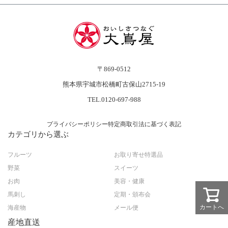
〒869-0512
熊本県宇城市松橋町古保山2715-19
TEL.0120-697-988
プライバシーポリシー
特定商取引法に基づく表記
カテゴリから選ぶ
フルーツ
お取り寄せ特選品
野菜
スイーツ
お肉
美容・健康
馬刺し
定期・頒布会
カートへ
海産物
メール便
産地直送