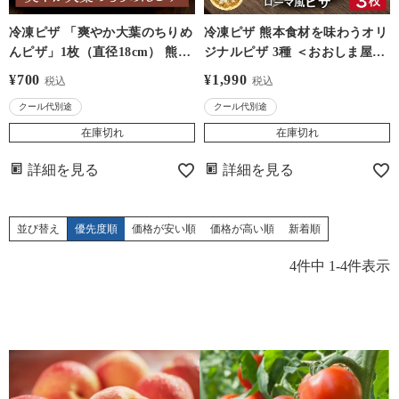
冷凍ピザ 「爽やか大葉のちりめ
冷凍ピザ 熊本食材を味わうオリ
んピザ」1枚（直径18cm） 熊本
ジナルピザ 3種 ＜おおしま屋発
食材を味わうオリジナルピザ ＜
送・冷凍便・クール代別途＞
¥
700
¥
1,990
税込
税込
おおしま屋発送・冷凍便・クー
【同住所に3セット以上で送料
クール代別途
クール代別途
ル代別途＞ 熊本産大葉 芦北産
無料】パリパリ薄生地 ローマ風
ちりめんじゃこ 北海道産小麦粉
マルゲリータ 生姜ポテトピザ
在庫切れ
在庫切れ
パリパリ薄生地 ローマ風 大嶌
大葉ちりめんピザ 大嶌屋(おお
詳細を見る
詳細を見る
屋(おおしまや)
しまや)
並び替え
優先度順
価格が安い順
価格が高い順
新着順
4
件中
1
-
4
件表示