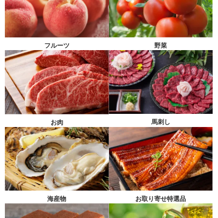
フルーツ
野菜
馬刺し
お肉
海産物
お取り寄せ特選品