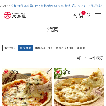
2026.8.3
令和8年熊本地震に伴う営業状況および当社の対応について（8月3日現在）
0
惣菜
並び替え
優先度順
価格が安い順
価格が高い順
新着順
4
件中
1
-
4
件表示