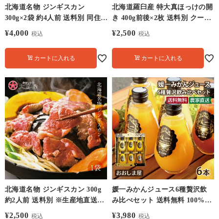
北海道名物 ジンギスカン
北海道羅臼産 特大真ほっけの開
300g×2袋 約4人前 送料別 同住
き 400g前後×2枚 送料別 クール
所に2セット以上で送料無料
代別 ホッケ
¥
4,000
¥
2,500
税込
税込
カートに入れる
カートに入れる
北海道名物 ジンギスカン 300g
媛一みかんジュース6種贅沢飲
約2人前 送料別 ※生産地直送の
み比べセット 送料無料 100%ス
ため大嶌屋冷凍商品同梱不可
トレートジュース 柑橘 6品種 飲
¥
2,500
¥
3,980
税込
税込