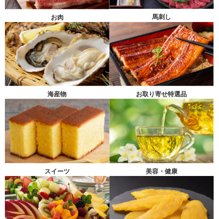
馬刺し
お肉
海産物
お取り寄せ特選品
スイーツ
美容・健康