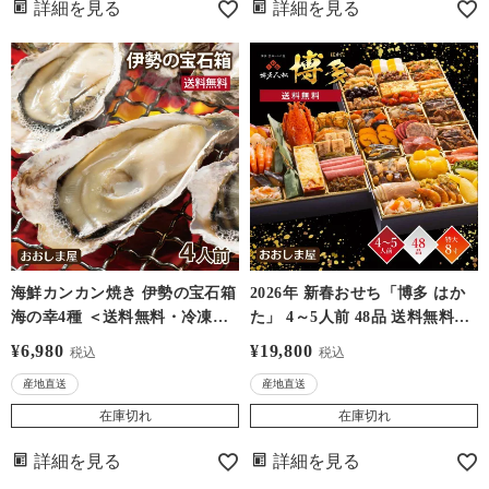
詳細を見る
詳細を見る
海鮮カンカン焼き 伊勢の宝石箱
2026年 新春おせち「博多 はか
海の幸4種 ＜送料無料・冷凍
た」 4～5人前 48品 送料無料＜
便・クール便別・産地直送（同
クール代別途＞ 8寸×3段重 高級
¥
6,980
¥
19,800
税込
税込
梱不可）＞ 的矢牡蠣 三重 いか
紙製重箱 盛りつけ済み 冷凍 産
産地直送
産地直送
だ荘山上 伊勢志摩 牡蠣焼き 焼
地直送 同梱不可 【受付締切
き貝 大あさり サザエ さざえ 檜
2025年12月5日13時まで】 大嶌
在庫切れ
在庫切れ
扇貝 ヒオウギ貝 缶焼き バーベ
屋（おおしまや）
詳細を見る
詳細を見る
キュー キャンプ 海鮮グルメ
バナナマン せっかくグルメ