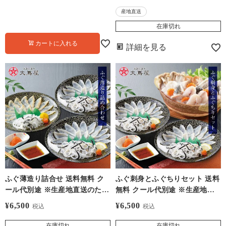
み比べ 農家直送 ギフト
産地直送
【0800625】
在庫切れ
カートに入れる
詳細を見る
ふぐ薄造り詰合せ 送料無料 ク
ふぐ刺身とふぐちりセット 送料
ール代別途 ※生産地直送のため
無料 クール代別途 ※生産地直
大嶌屋冷凍商品同梱不可 フグ
送のため大嶌屋冷凍商品同梱不
¥
6,500
¥
6,500
税込
税込
河豚
可 フグ 河豚
在庫切れ
在庫切れ