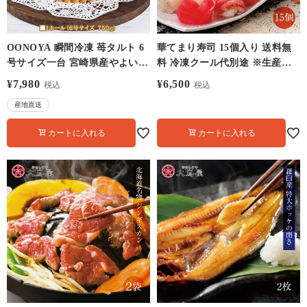
OONOYA 瞬間冷凍 苺タルト 6
華てまり寿司 15個入り 送料無
号サイズ一台 宮崎県産やよいひ
料 冷凍クール代別途 ※生産地
め使用 送料無料 クール代別途
直送のため大嶌屋冷凍商品同梱
¥
7,980
¥
6,500
税込
税込
不可
産地直送
カートに入れる
カートに入れる