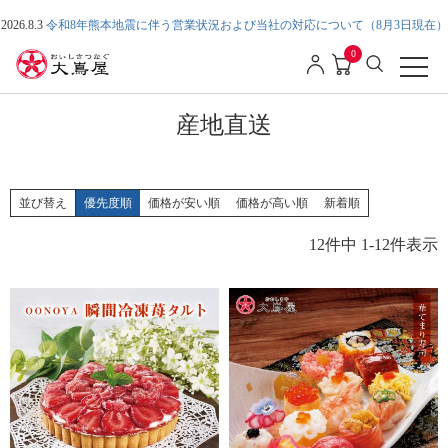
2026.8.3
令和8年熊本地震に伴う営業状況および当社の対応について（8月3日現在）
0
産地直送
並び替え
優先度順
価格が安い順
価格が高い順
新着順
12
件中
1
-
12
件表示