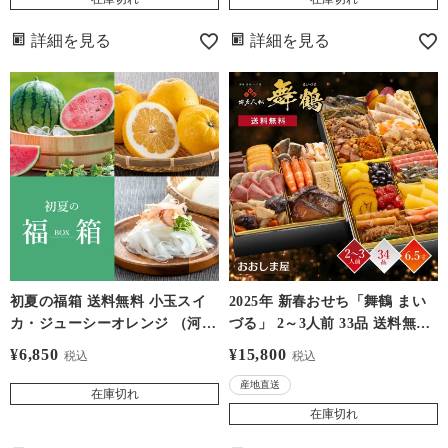
詳細を見る
詳細を見る
初夏の福箱 送料無料 小玉スイ
2025年 新春おせち「舞鶴 まい
カ・ジューシーオレンジ （河内
づる」 2～3人前 33品 送料無料
晩柑）・塩たまちゃん（新たま
＜クール代別途＞ 6.5寸×3段重
¥
6,850
¥
15,800
税込
税込
ねぎ） ＜同梱不可＞
高級紙製重箱 盛りつけ済み 冷
産地直送
凍 産地直送 同梱不可 【受付締
在庫切れ
切2024年12月6日13時まで】 大
在庫切れ
嶌屋（おおしまや）