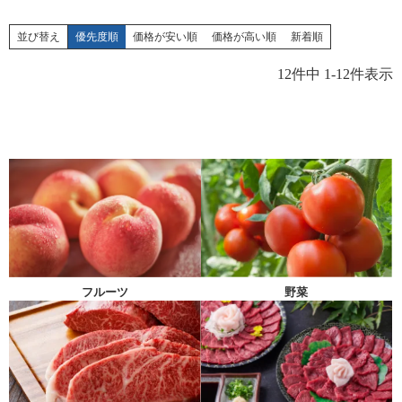
並び替え
優先度順
価格が安い順
価格が高い順
新着順
12
件中
1
-
12
件表示
フルーツ
野菜