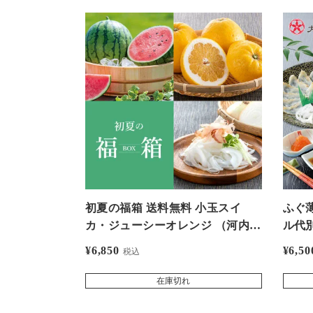
初夏の福箱 送料無料 小玉スイ
ふぐ
カ・ジューシーオレンジ （河内晩
ル代
柑）・塩たまちゃん（新たまね
屋冷
¥
6,850
¥
6,50
税込
ぎ） ＜同梱不可＞
在庫切れ