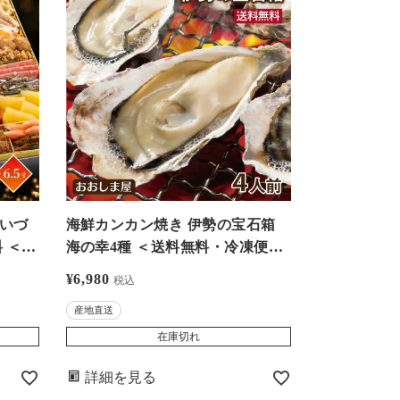
まいづ
海鮮カンカン焼き 伊勢の宝石箱
料 ＜ク
海の幸4種 ＜送料無料・冷凍便・
高級紙
クール便別・産地直送（同梱不
¥
6,980
税込
産地直
可）＞ 的矢牡蠣 三重 いかだ荘山
産地直送
年12
上 伊勢志摩 牡蠣焼き 焼き貝 大あ
おおし
さり サザエ さざえ 檜扇貝 ヒオウ
在庫切れ
ギ貝 缶焼き バーベキュー キャン
詳細を見る
プ 海鮮グルメ バナナマン せっ