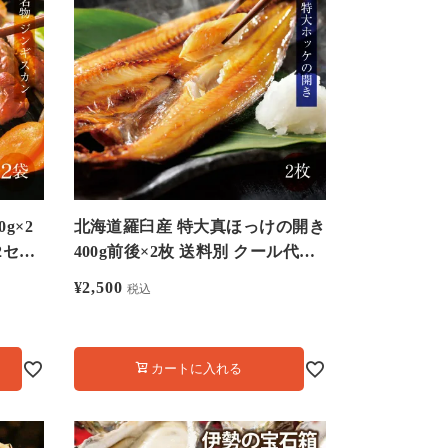
g×2
北海道羅臼産 特大真ほっけの開き
2セッ
400g前後×2枚 送料別 クール代別
ホッケ
¥
2,500
税込
カートに入れる