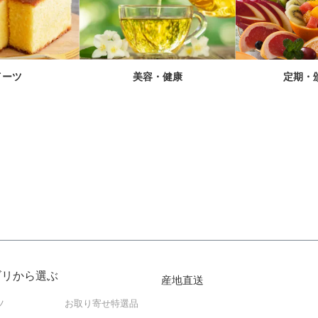
イーツ
美容・健康
定期・
ゴリから選ぶ
産地直送
ツ
お取り寄せ特選品