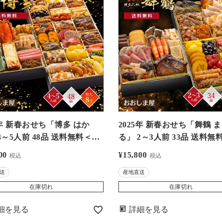
6年 新春おせち「博多 はか
2025年 新春おせち「舞鶴 
4～5人前 48品 送料無料＜ク
る」 2～3人前 33品 送料無
別途＞ 8寸×3段重 高級紙製
ール代別途＞ 6.5寸×3段重 
00
¥
15,800
税込
税込
盛りつけ済み 冷凍 産地直送
製重箱 盛りつけ済み 冷凍 
送
産地直送
可 【受付締切2025年12月5
送 同梱不可 【受付締切2024
3時まで】 大嶌屋（おおしま
月6日13時まで】 大嶌屋（
在庫切れ
在庫切れ
まや）
細を見る
詳細を見る