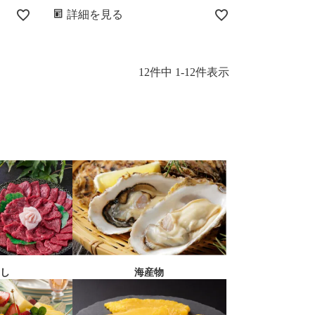
詳細を見る
12
件中
1
-
12
件表示
刺し
海産物