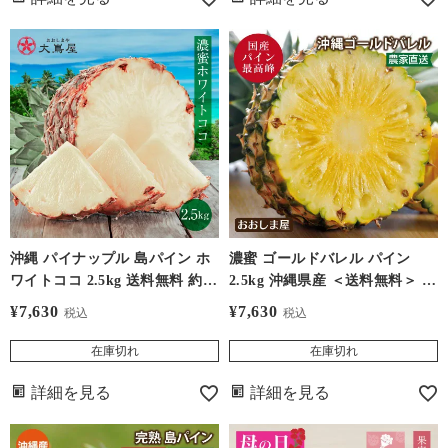
沖縄 パイナップル 島パイン ホ
濃蜜 ゴールドバレル パイン
ワイトココ 2.5kg 送料無料 約2
2.5kg 沖縄県産 ＜送料無料＞ ク
玉～3玉入り 農家直送 ＜7月上
ール代別 6月上旬から順次出荷
¥
7,630
¥
7,630
税込
税込
旬より順次出荷＞ マツコの知ら
国産 パイナップル 果物 フルー
ない世界で紹介された新品種パ
ツ 大嶌屋（おおしまや）
在庫切れ
在庫切れ
イン フルーツ 果物 おおしまや
詳細を見る
詳細を見る