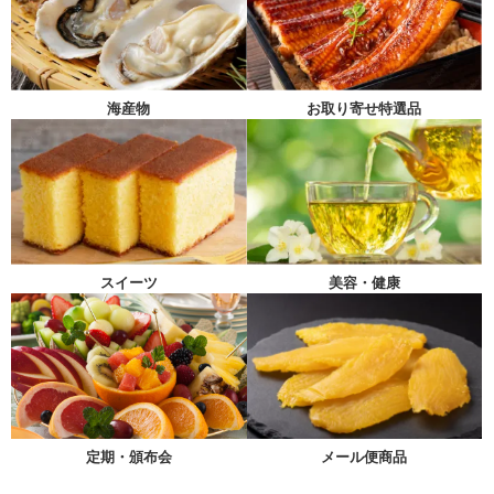
海産物
お取り寄せ特選品
スイーツ
美容・健康
メール便商品
定期・頒布会