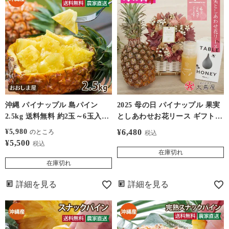
沖縄 パイナップル 島パイン
2025 母の日 パイナップル 果実
2.5kg 送料無料 約2玉～6玉入り
としあわせお花リース ギフト
農家直送 ＜5月上旬より順次出
セット＜5月4日-10日お届け＞
¥
5,980
¥
6,480
のところ
税込
荷＞ 品種おまかせ フルーツ 果
送料無料
¥
5,500
税込
物 大嶌屋（おおしまや）
在庫切れ
在庫切れ
詳細を見る
詳細を見る