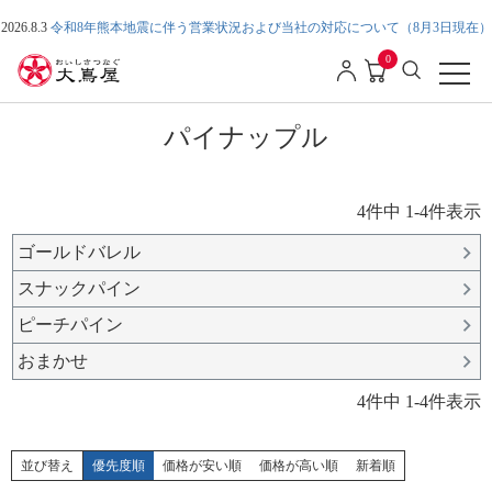
2026.8.3
令和8年熊本地震に伴う営業状況および当社の対応について（8月3日現在）
0
パイナップル
4
件中
1
-
4
件表示
ゴールドバレル
スナックパイン
ピーチパイン
おまかせ
4
件中
1
-
4
件表示
並び替え
優先度順
価格が安い順
価格が高い順
新着順