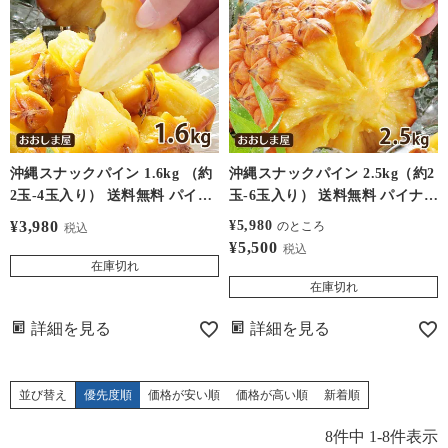
沖縄スナックパイン 1.6kg （約
沖縄スナックパイン 2.5kg（約2
2玉-4玉入り） 送料無料 パイナ
玉-6玉入り） 送料無料 パイナ
ップル パイン ボゴールパイン
ップル パイン ボゴールパイン
¥
3,980
¥
5,980
のところ
税込
島パイン 沖縄 石垣島 西表 果物
島パイン 沖縄 石垣島 西表 果物
¥
5,500
税込
フルーツ おおしまや
フルーツ おおしまや
在庫切れ
在庫切れ
詳細を見る
詳細を見る
並び替え
優先度順
価格が安い順
価格が高い順
新着順
8
件中
1
-
8
件表示