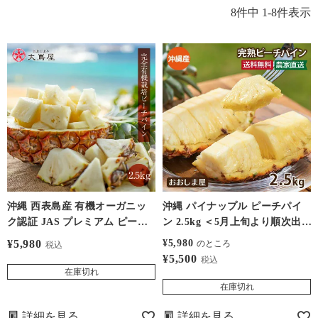
8
件中
1
-
8
件表示
沖縄 西表島産 有機オーガニッ
沖縄 パイナップル ピーチパイ
ク認証 JAS プレミアム ピーチ
ン 2.5kg ＜5月上旬より順次出
パイン 2.5kg パイナップル ＜4
荷＞ 約2玉～6玉入り 送料無料
¥
5,980
¥
5,980
のところ
税込
下旬より順次出荷＞ 約4玉～5玉
クール便 農家直送 フルーツ 果
¥
5,500
税込
入り 送料無料 クール便 農家直
物 大嶌屋（おおしまや）
在庫切れ
送 フルーツ 果物 大嶌屋（おお
在庫切れ
しまや）
詳細を見る
詳細を見る